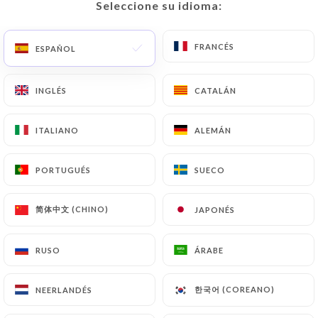
Seleccione su idioma:
Seleccione su idioma:
ES
MENÚ
FRANCÉS
FRANCÉS
ESPAÑOL
ESPAÑOL
INGLÉS
INGLÉS
CATALÁN
CATALÁN
/
INICIO
CONTACTO
ITALIANO
ITALIANO
ALEMÁN
ALEMÁN
Contacto
PORTUGUÉS
PORTUGUÉS
SUECO
SUECO
简体中文 (CHINO)
简体中文 (CHINO)
JAPONÉS
JAPONÉS
RUSO
RUSO
ÁRABE
ÁRABE
Comptoir Saint Nizier
한국어 (COREANO)
한국어 (COREANO)
NEERLANDÉS
NEERLANDÉS