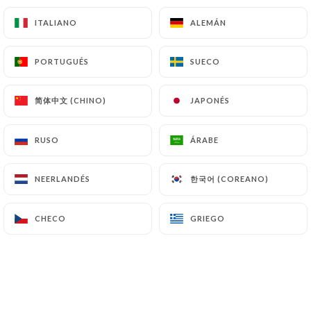
de documentos. Por último, los Usuarios de
https://comptoir-saint-nizier-lyon.fr
pueden
ITALIANO
ITALIANO
ALEMÁN
ALEMÁN
presentar una reclamación ante las autoridades de
control, y en particular ante la CNIL
PORTUGUÉS
PORTUGUÉS
SUECO
SUECO
(
https://www.cnil.fr/fr/plaintes
).
简体中文 (CHINO)
简体中文 (CHINO)
JAPONÉS
JAPONÉS
7.4 No comunicación de los datos personales
https://comptoir-saint-nizier-lyon.fr
se
RUSO
RUSO
ÁRABE
ÁRABE
abstiene de tratar, alojar o transferir la
Información recogida de sus Clientes a un país
한국어 (COREANO)
한국어 (COREANO)
NEERLANDÉS
NEERLANDÉS
situado fuera de la Unión Europea o reconocido
como «no adecuado» por la Comisión Europea sin
informar previamente al cliente. No obstante,
CHECO
CHECO
GRIEGO
GRIEGO
https://comptoir-saint-nizier-lyon.fr
sigue
siendo libre de elegir a sus subcontratistas
técnicos y comerciales, siempre y cuando
presenten las garantías suficientes con respecto a
las exigencias del Reglamento General de