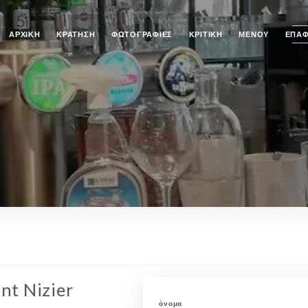
ΑΡΧΙΚΉ
ΚΡΆΤΗΣΗ
ΦΩΤΟΓΡΑΦΊΕΣ
ΚΡΙΤΙΚΉ
ΜΕΝΟΎ
ΕΠΑ
nt Nizier
όνομα