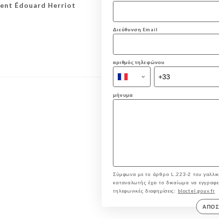
dent Édouard Herriot
Διεύθυνση Email
αριθμός τηλεφώνου
μήνυμα
Σύμφωνα με το άρθρο L.223-2 του γαλλικ
καταναλωτής έχει το δικαίωμα να εγγραφεί 
bloctel.gouv.fr
τηλεφωνικές διαφημίσεις:
ΑΠΟ