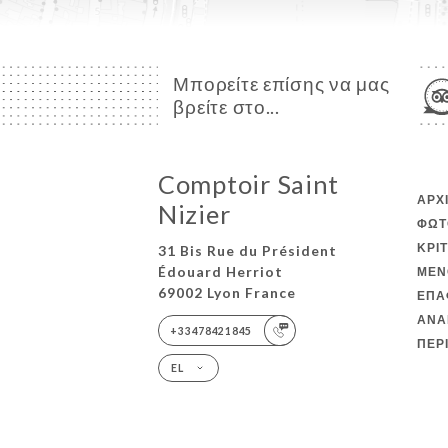
Μπορείτε επίσης να μας
βρείτε στο...
Comptoir Saint
ΑΡΧ
Nizier
ΦΩΤ
ΚΡΙ
31 Bis Rue du Président
Édouard Herriot
ΜΕΝ
69002 Lyon France
ΕΠΑ
ΑΝΑ
+33478421845
ΠΕΡ
EL