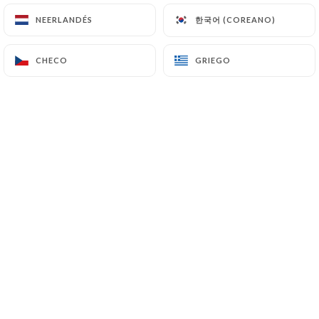
한국어 (COREANO)
한국어 (COREANO)
NEERLANDÉS
NEERLANDÉS
CHECO
CHECO
GRIEGO
GRIEGO