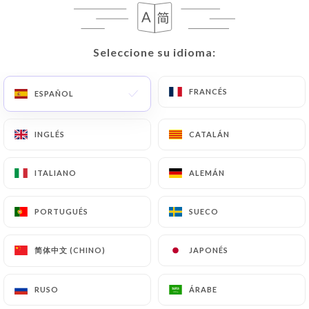
Seleccione su idioma:
Seleccione su idioma:
FRANCÉS
FRANCÉS
ESPAÑOL
ESPAÑOL
INGLÉS
INGLÉS
CATALÁN
CATALÁN
ITALIANO
ITALIANO
ALEMÁN
ALEMÁN
PORTUGUÉS
PORTUGUÉS
SUECO
SUECO
简体中文 (CHINO)
简体中文 (CHINO)
JAPONÉS
JAPONÉS
RUSO
RUSO
ÁRABE
ÁRABE