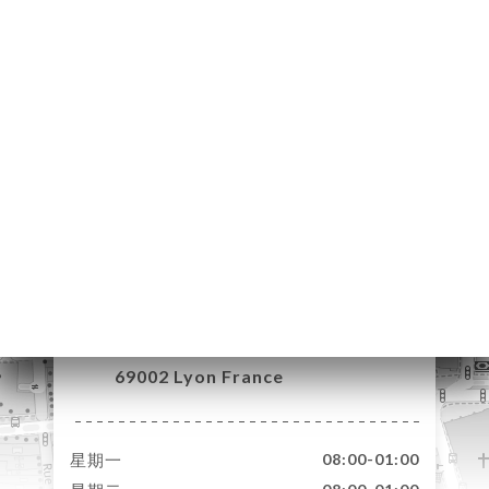
页
订
库
价
单
系
31 Bis Rue du
Président Édouard
Herriot
69002 Lyon France
星期一
08:00-01:00