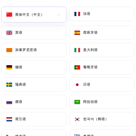
菜单
ZH
法语
法语
简体中文（中文）
简体中文（中文）
英语
英语
西班牙语
西班牙语
加泰罗尼亚语
加泰罗尼亚语
意大利语
意大利语
/
主页
联系人
联系人
德语
德语
葡萄牙语
葡萄牙语
瑞典语
瑞典语
日语
日语
俄语
俄语
阿拉伯语
阿拉伯语
荷兰语
荷兰语
한국어（韩语）
한국어（韩语）
Comptoir Saint Nizier