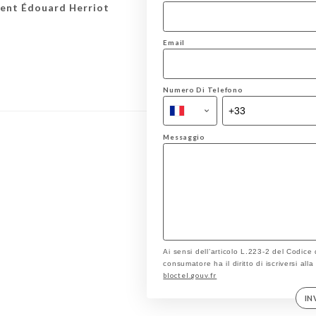
dent Édouard Herriot
Email
Numero Di Telefono
Messaggio
Ai sensi dell’articolo L.223-2 del Codice
consumatore ha il diritto di iscriversi all
bloctel.gouv.fr
IN