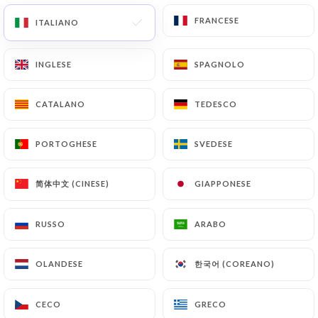
FRANCESE
FRANCESE
ITALIANO
ITALIANO
RECENSIONE 3
INGLESE
INGLESE
SPAGNOLO
SPAGNOLO
RESTAURANT FRANÇAIS
31 Bis Rue Du Président Édouard Herriot
CATALANO
CATALANO
TEDESCO
TEDESCO
69002 Lyon France
PORTOGHESE
PORTOGHESE
SVEDESE
SVEDESE
简体中文 (CINESE)
简体中文 (CINESE)
GIAPPONESE
GIAPPONESE
RUSSO
RUSSO
ARABO
ARABO
한국어 (COREANO)
한국어 (COREANO)
OLANDESE
OLANDESE
CECO
CECO
GRECO
GRECO
Chi siamo?