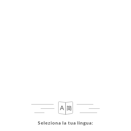
IT
MENU
Oggi chiuso
Seleziona la tua lingua:
Seleziona la tua lingua: