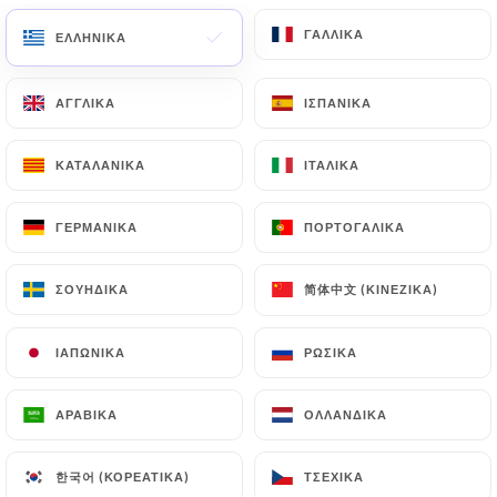
ΓΑΛΛΙΚΆ
ΓΑΛΛΙΚΆ
ΕΛΛΗΝΙΚΆ
ΕΛΛΗΝΙΚΆ
3 ΑΞΙΟΛΌΓΗΣΗ
ΑΓΓΛΙΚΆ
ΑΓΓΛΙΚΆ
ΙΣΠΑΝΙΚΆ
ΙΣΠΑΝΙΚΆ
RESTAURANT FRANÇAIS
31 Bis Rue Du Président Édouard Herriot
ΚΑΤΑΛΑΝΙΚΆ
ΚΑΤΑΛΑΝΙΚΆ
ΙΤΑΛΙΚΆ
ΙΤΑΛΙΚΆ
69002 Lyon France
ΓΕΡΜΑΝΙΚΆ
ΓΕΡΜΑΝΙΚΆ
ΠΟΡΤΟΓΑΛΙΚΆ
ΠΟΡΤΟΓΑΛΙΚΆ
简体中文 (ΚΙΝΈΖΙΚΑ)
简体中文 (ΚΙΝΈΖΙΚΑ)
ΣΟΥΗΔΙΚΆ
ΣΟΥΗΔΙΚΆ
ΙΑΠΩΝΙΚΆ
ΙΑΠΩΝΙΚΆ
ΡΩΣΙΚΆ
ΡΩΣΙΚΆ
ΑΡΑΒΙΚΆ
ΑΡΑΒΙΚΆ
ΟΛΛΑΝΔΙΚΆ
ΟΛΛΑΝΔΙΚΆ
한국어 (ΚΟΡΕΆΤΙΚΑ)
한국어 (ΚΟΡΕΆΤΙΚΑ)
ΤΣΈΧΙΚΑ
ΤΣΈΧΙΚΑ
Ποιοι είμαστε;