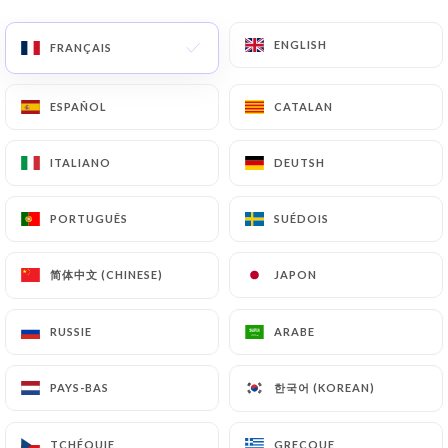
ENGLISH
ENGLISH
FRANÇAIS
FRANÇAIS
3 AVIS
ESPAÑOL
ESPAÑOL
CATALAN
CATALAN
RESTAURANT FRANÇAIS
31 Bis Rue Du Président Édouard Herriot
ITALIANO
ITALIANO
DEUTSH
DEUTSH
69002 Lyon France
PORTUGUÊS
PORTUGUÊS
SUÉDOIS
SUÉDOIS
简体中文 (CHINESE)
简体中文 (CHINESE)
JAPON
JAPON
RUSSIE
RUSSIE
ARABE
ARABE
한국어 (KOREAN)
한국어 (KOREAN)
PAYS-BAS
PAYS-BAS
Qui sommes nous?
TCHÉQUIE
TCHÉQUIE
GRECQUE
GRECQUE