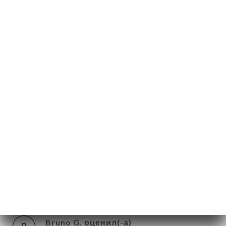
клиентов.
Claude J. оценил(-а)
C
4/5
espace agréable bon osso buco service
parfait
18/03/2026
•
06:07
Philippe G. оценил(-а)
P
5/5
Bon accueil et cuisine de qualité. Le cadre
est agréable. Je recommande !
17/03/2026
•
03:11
Bruno G. оценил(-а)