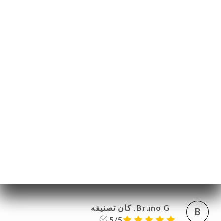
Claude J. كان تصنيفه
C
4/5
espace agréable bon osso buco service
parfait
06:07
•
18/03/2026
Philippe G. كان تصنيفه
P
5/5
Bon accueil et cuisine de qualité. Le cadre
est agréable. Je recommande !
03:11
•
17/03/2026
Bruno G. كان تصنيفه
B
5/5